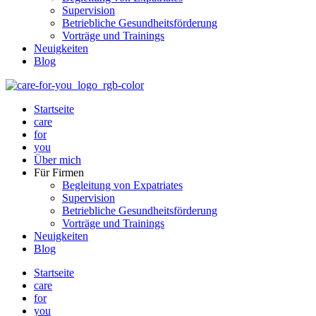
Supervision
Betriebliche Gesundheitsförderung
Vorträge und Trainings
Neuigkeiten
Blog
Startseite
care
for
you
Über mich
Für Firmen
Begleitung von Expatriates
Supervision
Betriebliche Gesundheitsförderung
Vorträge und Trainings
Neuigkeiten
Blog
Startseite
care
for
you