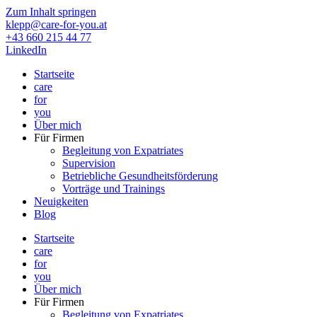
Zum Inhalt springen
klepp@care-for-you.at
+43 660 215 44 77
LinkedIn
Startseite
care
for
you
Über mich
Für Firmen
Begleitung von Expatriates
Supervision
Betriebliche Gesundheitsförderung
Vorträge und Trainings
Neuigkeiten
Blog
Startseite
care
for
you
Über mich
Für Firmen
Begleitung von Expatriates