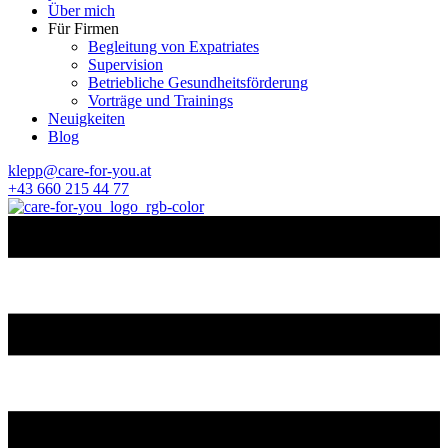
Über mich
Für Firmen
Begleitung von Expatriates
Supervision
Betriebliche Gesundheitsförderung
Vorträge und Trainings
Neuigkeiten
Blog
klepp@care-for-you.at
+43 660 215 44 77