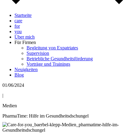
Startseite
care
for
you
Über mich
Für Firmen
Begleitung von Expatriates
Supervision
Betriebliche Gesundheitsförderung
Vorträge und Trainings
Neuigkeiten
Blog
01/06/2024
|
Medien
PharmaTime: Hilfe im Gesundheitsdschungel