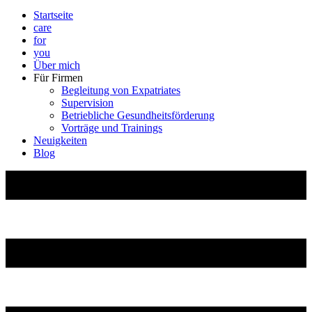
Startseite
care
for
you
Über mich
Für Firmen
Begleitung von Expatriates
Supervision
Betriebliche Gesundheitsförderung
Vorträge und Trainings
Neuigkeiten
Blog